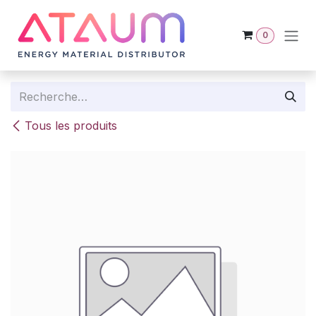
Se rendre au contenu
0
Tous les produits