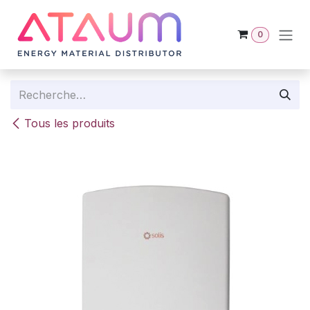
Se rendre au contenu
0
Tous les produits