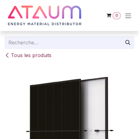
Se rendre au contenu
0
Tous les produits