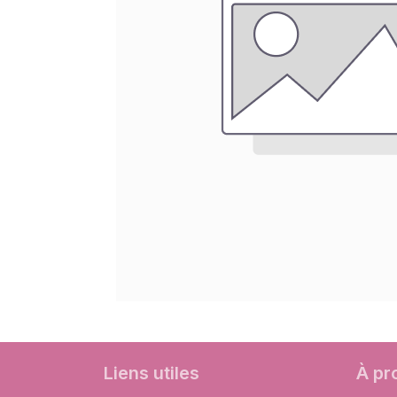
Liens utiles
À pr