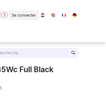
0
Se connecter
Contact
85Wc Full Black
5