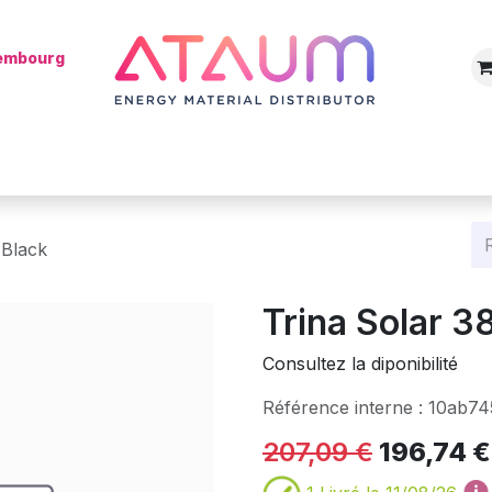
xembourg
Boutique
Catégories
Batterie
Mon installateur
Blog
 Black
Trina Solar 3
Consultez la diponibilité
Référence interne :
10ab74
207,09
€
196,74
€