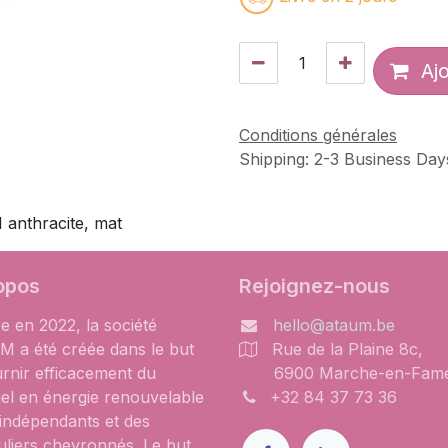
Ajo
Conditions générales
Shipping: 2-3 Business Day
1 anthracite, mat
opos
Rejoignez-nous
e en 2022, la société
hello@ataum.be
 a été créée dans le but
Rue de la Plaine 8c,
urnir efficacement du
6900 Marche-en-Fam
iel en énergie renouvelable
+32 84 37 73 36
 indépendants et des
uliers chevronnés. Le but