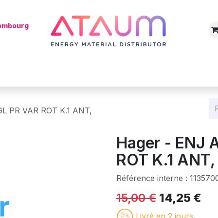
xembourg
Boutique
Catégories
Batterie
Mon installateur
Blog
GL PR VAR ROT K.1 ANT,
Hager - ENJ
ROT K.1 ANT,
Référence interne :
113570
15,00
€
14,25
€
Livré en 2 jours