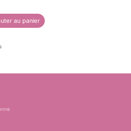
uter au panier
s
enne