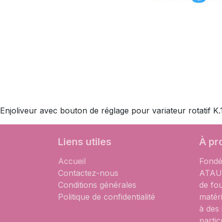
Enjoliveur avec bouton de réglage pour variateur rotatif K.
Liens utiles
À pr
Accueil
Fondé
Contactez-nous
ATAUM
Conditions générales
de fo
Politique de confidentialité
matér
à des
partic