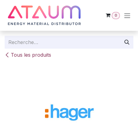
Se rendre au contenu
0
Tous les produits