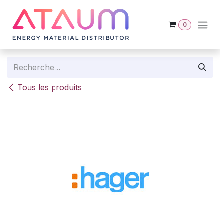
Se rendre au contenu
0
Tous les produits