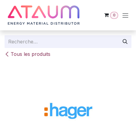
Se rendre au contenu
0
Tous les produits