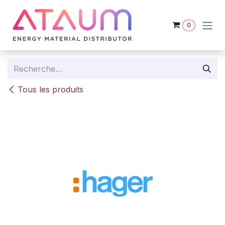
Se rendre au contenu
0
Tous les produits