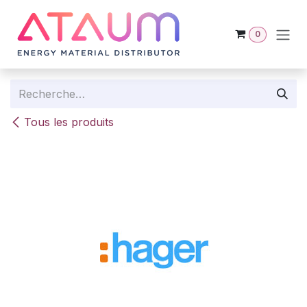
Se rendre au contenu
0
Tous les produits