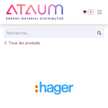
Se rendre au contenu
0
Tous les produits