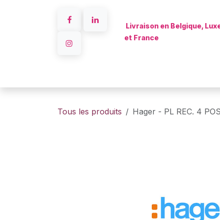
Se rendre au contenu
Livraison en Belgique, Lu
et France
Accueil
Tous les produits
Hager - PL REC. 4 P