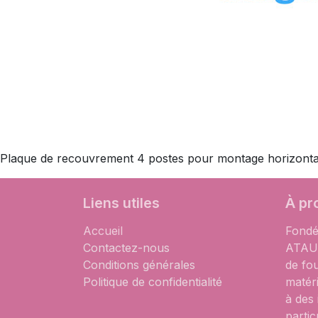
Plaque de recouvrement 4 postes pour montage horizontal K
Liens utiles
À pr
Accueil
Fondé
Contactez-nous
ATAUM
Conditions générales
de fo
Politique de confidentialité
matér
à des
partic