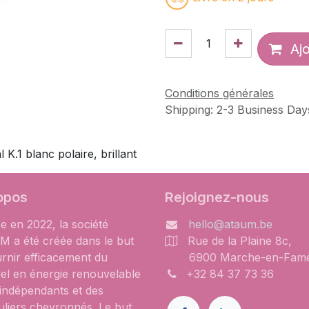
Ajo
Conditions générales
Shipping: 2-3 Business Day
.1 blanc polaire, brillant
opos
Rejoignez-nous
e en 2022, la société
hello@ataum.be
 a été créée dans le but
Rue de la Plaine 8c,
urnir efficacement du
6900 Marche-en-Fam
iel en énergie renouvelable
+32 84 37 73 36
 indépendants et des
uliers chevronnés. Le but