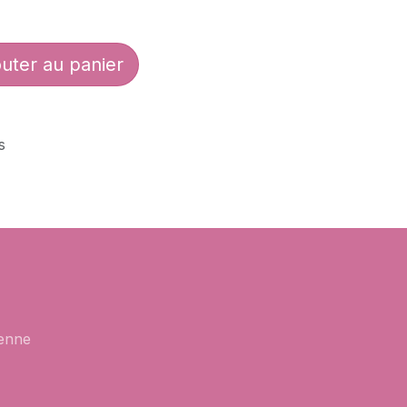
uter au panier
s
enne