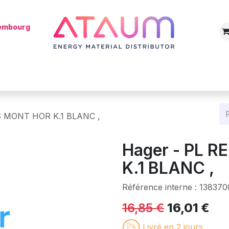
xembourg
Boutique
Catégories
Batterie
Mon installateur
Blog
OS MONT HOR K.1 BLANC ,
Hager - PL 
K.1 BLANC ,
Référence interne :
138370
16,85
€
16,01
€
Livré en 2 jours