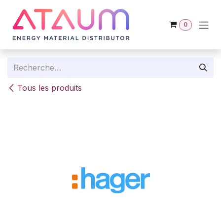
Se rendre au contenu
0
Tous les produits