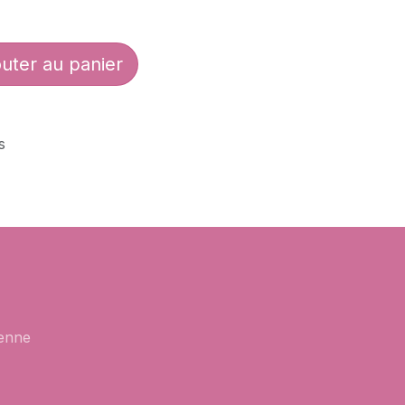
uter au panier
s
enne