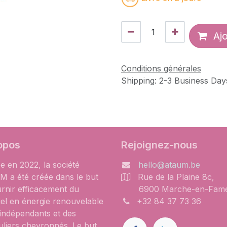
Ajo
Conditions générales
Shipping: 2-3 Business Day
opos
Rejoignez-nous
e en 2022, la société
hello@ataum.be
 a été créée dans le but
Rue de la Plaine 8c,
urnir efficacement du
6900 Marche-en-Fam
iel en énergie renouvelable
+32 84 37 73 36
 indépendants et des
uliers chevronnés. Le but