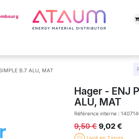
xembourg
Boutique
Catégories
Batterie
Mon installateur
Blog
 SIMPLE B.7 ALU, MAT
Hager - ENJ 
ALU, MAT
Référence interne :
140714
9,50
€
9,02
€
Livré en 2 jours