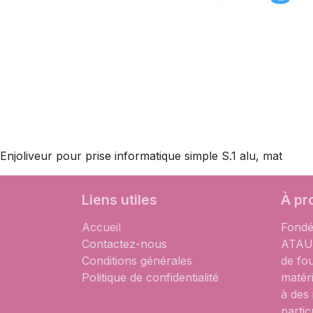
Enjoliveur pour prise informatique simple S.1 alu, mat
Liens utiles
À pr
Accueil
Fondé
Contactez-nous
ATAUM
Conditions générales
de fo
Politique de confidentialité
matér
à des
partic