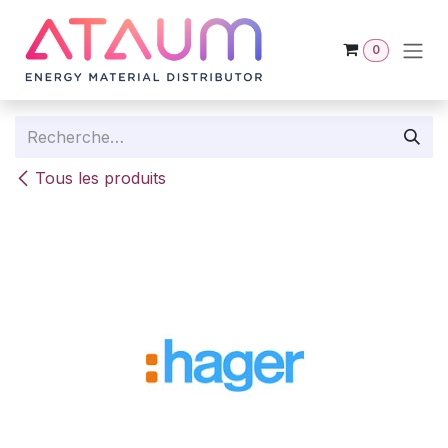
Se rendre au contenu
0
Tous les produits