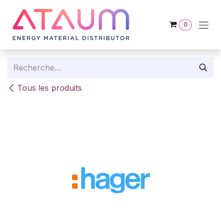
Se rendre au contenu
0
Tous les produits