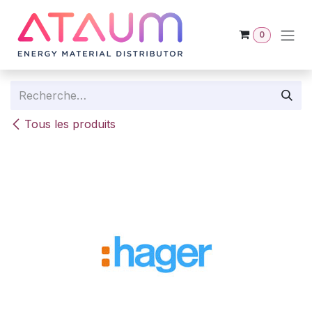
Se rendre au contenu
0
Tous les produits