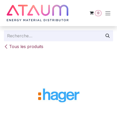
Se rendre au contenu
0
Tous les produits