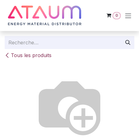
Se rendre au contenu
0
Tous les produits