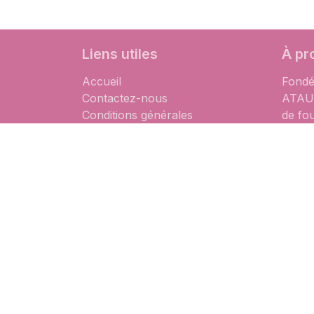
Liens utiles
À pr
Accueil
Fondé
Contactez-nous
ATAUM
Conditions générales
de fo
Politique de confidentialité
matér
à des
partic
est qu
dispon
dispon
la dém
possib
Français (BE)