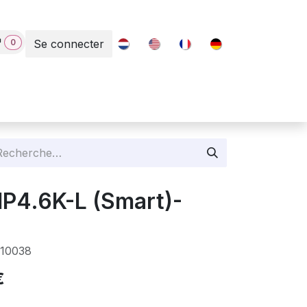
0
Se connecter
Contact
1P4.6K-L (Smart)-
10038
€