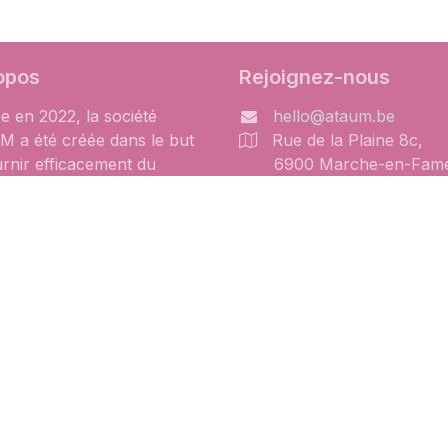
opos
Rejoignez-nous
e en 2022, la société
hello@ataum.be
 a été créée dans le but
Rue de la Plaine 8c,
urnir efficacement du
6900 Marche-en-Fam
iel en énergie renouvelable
+32 84 37 73 36
 indépendants et des
uliers chevronnés. Le but
e le matériel, les
ibilités, et les prix soient
ibles sur l'e-shop, afin que
arche soit la plus efficace
le.