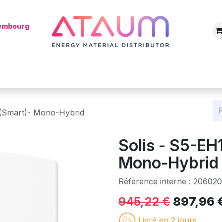
xembourg
Boutique
Catégories
Batterie
Mon installateur
Blog
 (Smart)- Mono-Hybrid
Solis - S5-EH
Mono-Hybrid
Référence interne :
206020
945,22
€
897,96
Livré en 2 jours