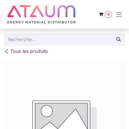
Se rendre au contenu
0
Tous les produits