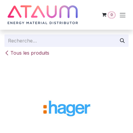
Se rendre au contenu
0
Tous les produits