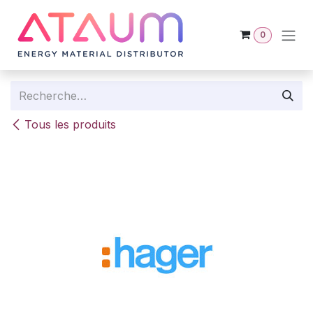
Se rendre au contenu
0
Tous les produits