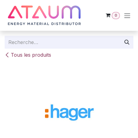
Se rendre au contenu
0
Tous les produits