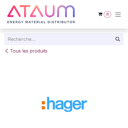
Se rendre au contenu
0
Tous les produits