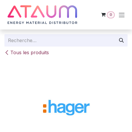
Se rendre au contenu
0
Tous les produits