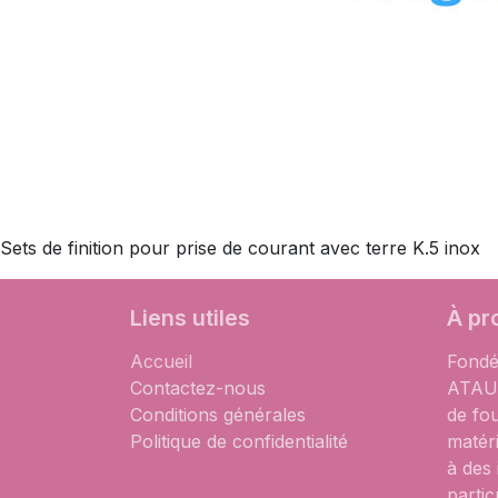
Sets de finition pour prise de courant avec terre K.5 inox
Liens utiles
À pr
Accueil
Fondé
Contactez-nous
ATAUM
Conditions générales
de fo
Politique de confidentialité
matér
à des
partic