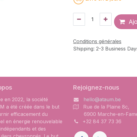
Ajo
Conditions générales
Shipping: 2-3 Business Day
opos
Rejoignez-nous
e en 2022, la société
hello@ataum.be
 a été créée dans le but
Rue de la Plaine 8c,
urnir efficacement du
6900 Marche-en-Fam
iel en énergie renouvelable
+32 84 37 73 36
 indépendants et des
uliers chevronnés. Le but