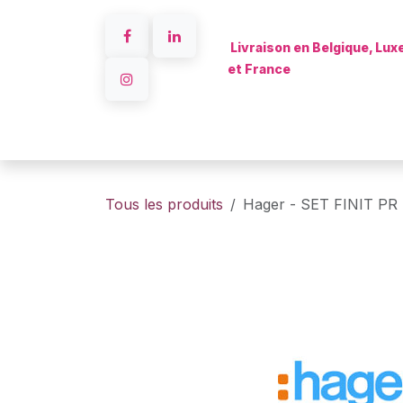
Se rendre au contenu
Livraison en Belgique, Lu
et France
Accueil
Tous les produits
Hager - SET FINIT P