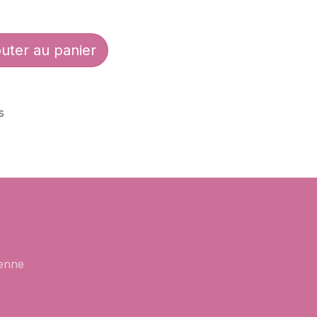
uter au panier
s
enne