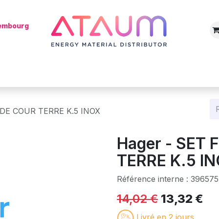
xembourg
Boutique
Catégories
Batterie
Mon installateur
Blog
R DE COUR TERRE K.5 INOX
Hager - SET 
TERRE K.5 I
Référence interne :
39657
14,02
€
13,32
€
Livré en 2 jours