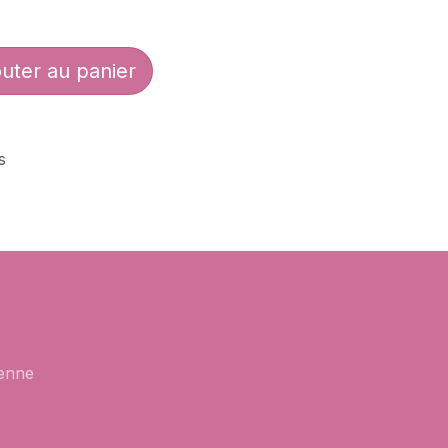
uter au panier
s
enne