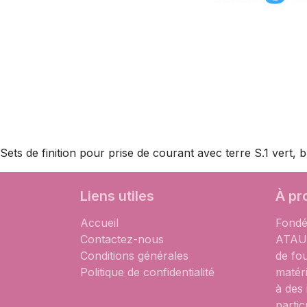
Sets de finition pour prise de courant avec terre S.1 vert, br
Liens utiles
À pr
Accueil
Fondé
Contactez-nous
ATAUM
Conditions générales
de fo
Politique de confidentialité
matér
à des
partic