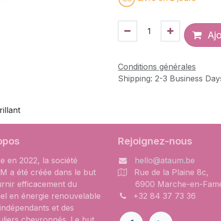
Ajo
Conditions générales
Shipping: 2-3 Business Day
illant
opos
Rejoignez-nous
e en 2022, la société
hello@ataum.be
 a été créée dans le but
Rue de la Plaine 8c,
urnir efficacement du
6900 Marche-en-Fam
iel en énergie renouvelable
+32 84 37 73 36
 indépendants et des
uliers chevronnés. Le but