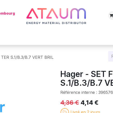
xembourg
Boutique
Catégories
Batterie
Mon installateur
Blog
 TER S.1/B.3/B.7 VERT BRIL
Hager - SET F
S.1/B.3/B.7 V
Référence interne :
39657
4,36
€
4,14
€
Livré en 2 jours