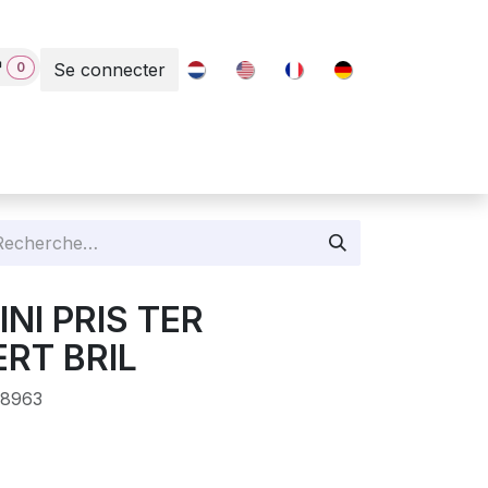
0
Se connecter
Contact
INI PRIS TER
ERT BRIL
68963