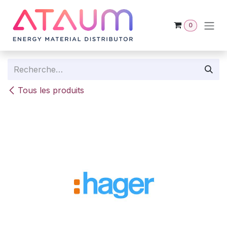
Se rendre au contenu
0
Tous les produits