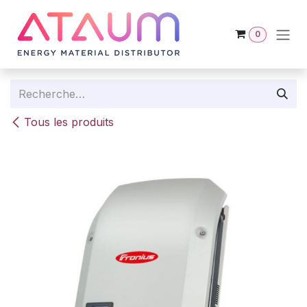
Se rendre au contenu
0
Tous les produits