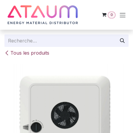
Se rendre au contenu
0
Tous les produits