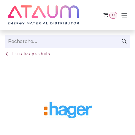
Se rendre au contenu
0
Tous les produits