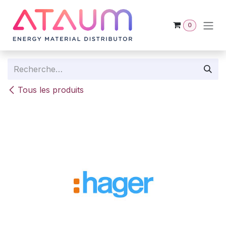
Se rendre au contenu
0
Tous les produits