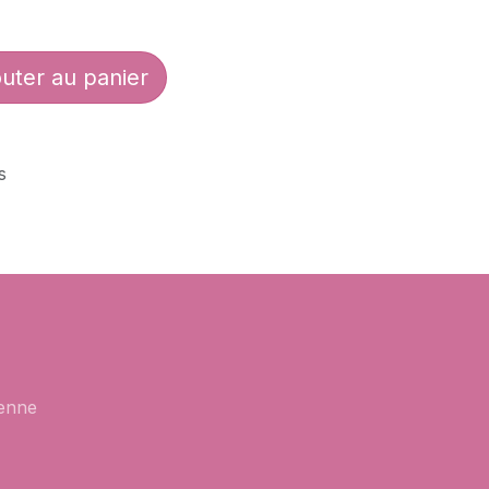
uter au panier
s
enne