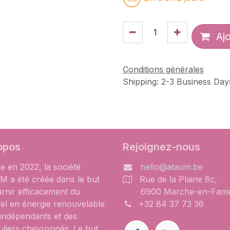
Ajo
Conditions générales
Shipping: 2-3 Business Day
opos
Rejoignez-nous
e en 2022, la société
hello@ataum.be
 a été créée dans le but
Rue de la Plaine 8c,
urnir efficacement du
6900 Marche-en-Fam
iel en énergie renouvelable
+32 84 37 73 36
 indépendants et des
uliers chevronnés. Le but