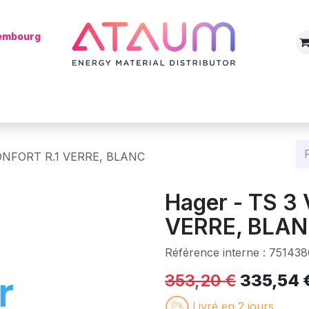
xembourg
Boutique
Catégories
Batterie
Mon installateur
Blog
CONFORT R.1 VERRE, BLANC
Hager - TS 3
VERRE, BLA
Référence interne :
751438
353,20
€
335,54
Livré en 2 jours