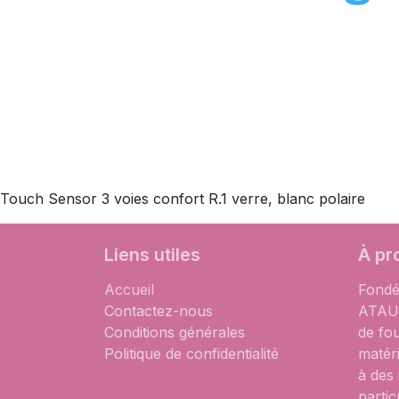
Touch Sensor 3 voies confort R.1 verre, blanc polaire
Liens utiles
À pr
Accueil
Fondé
Contactez-nous
ATAUM
Conditions générales
de fo
Politique de confidentialité
matér
à des
partic