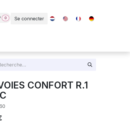
0
Se connecter
Contact
 VOIES CONFORT R.1
NC
60
€