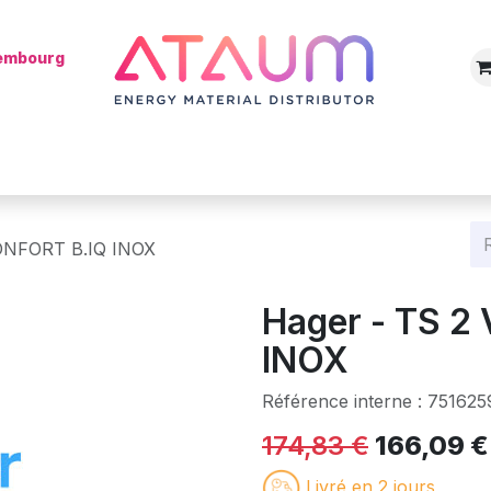
xembourg
Boutique
Catégories
Batterie
Mon installateur
Blog
ONFORT B.IQ INOX
Hager - TS 2
INOX
Référence interne :
751625
174,83
€
166,09
€
Livré en 2 jours