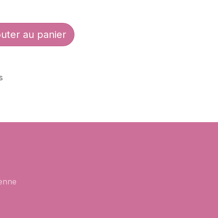
uter au panier
s
enne