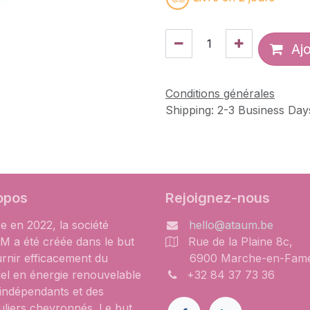
Ajo
Conditions générales
Shipping: 2-3 Business Day
opos
Rejoignez-nous
e en 2022, la société
hello@ataum.be
 a été créée dans le but
Rue de la Plaine 8c,
urnir efficacement du
6900 Marche-en-Fam
iel en énergie renouvelable
+32 84 37 73 36
 indépendants et des
uliers chevronnés. Le but