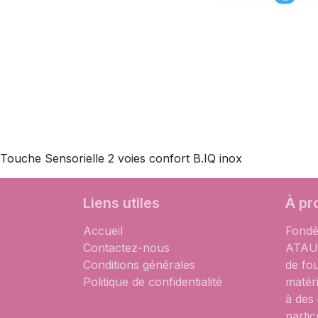
Touche Sensorielle 2 voies confort B.IQ inox
Liens utiles
À pr
Accueil
Fondé
Contactez-nous
ATAUM
Conditions générales
de fo
Politique de confidentialité
matér
à des
partic