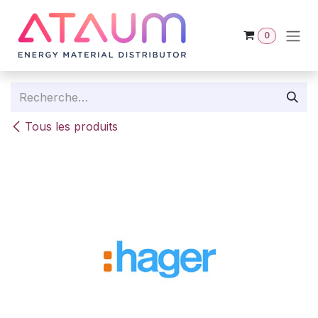
Se rendre au contenu
0
Tous les produits