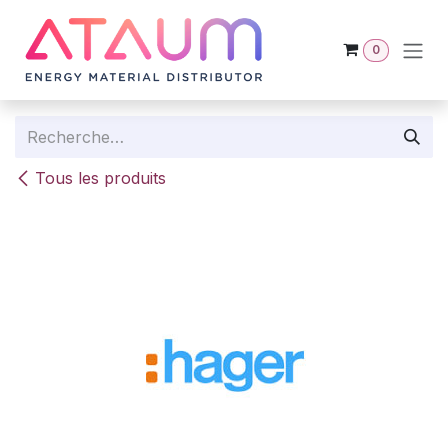
Se rendre au contenu
0
Tous les produits