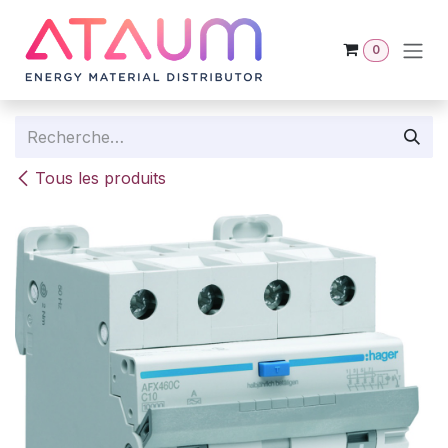
Se rendre au contenu
0
Tous les produits