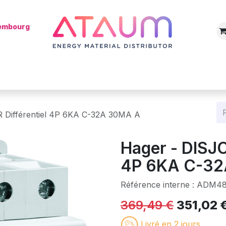
xembourg
Boutique
Catégories
Batterie
Mon installateur
Blog
Différentiel 4P 6KA C-32A 30MA A
Hager - DISJ
4P 6KA C-3
Référence interne :
ADM48
369,49
€
351,02
Livré en 2 jours