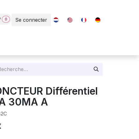
0
Se connecter
Contact
ONCTEUR Différentiel
2A 30MA A
2C
€