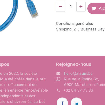
Ajo
Conditions générales
Shipping: 2-3 Business Day
opos
Rejoignez-nous
e en 2022, la société
hello@ataum.be
 a été créée dans le but
Rue de la Plaine 8c,
urnir efficacement du
6900 Marche-en-Fam
iel en énergie renouvelable
+32 84 37 73 36
 indépendants et des
uliers chevronnés. Le but