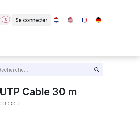
0
Se connecter
Contact
 UTP Cable 30 m
0065050