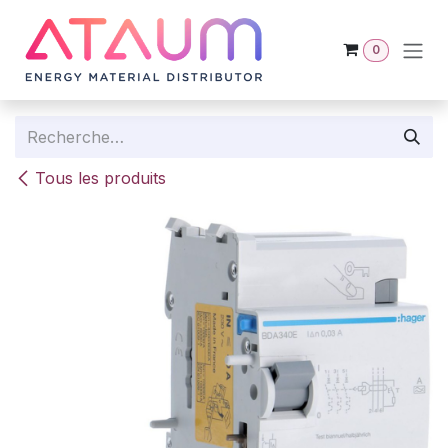
Se rendre au contenu
0
Tous les produits