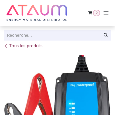
Se rendre au contenu
0
Tous les produits