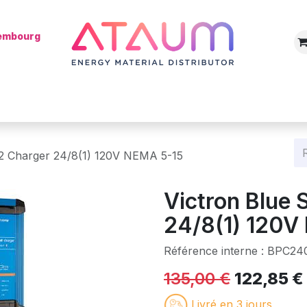
xembourg
Boutique
Catégories
Batterie
Mon installateur
Blog
22 Charger 24/8(1) 120V NEMA 5-15
Victron Blue 
24/8(1) 120V
Référence interne :
BPC24
135,00
€
122,85
€
Livré en 3 jours