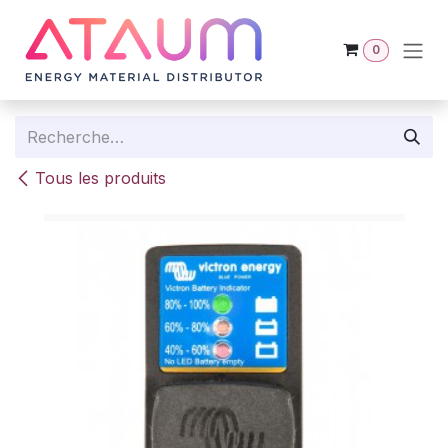
Se rendre au contenu
0
Tous les produits