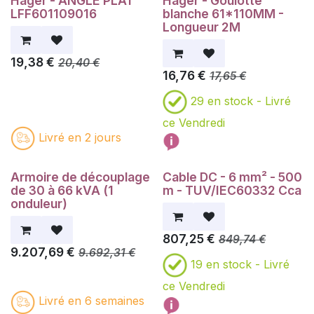
Hager - ANGLE PLAT
Hager - Goulotte
LFF601109016
blanche 61*110MM -
Longueur 2M
19,38
€
20,40
€
16,76
€
17,65
€
29
en stock -
Livré
ce Vendredi
Livré en 2 jours
Armoire de découplage
Cable DC - 6 mm² - 500
de 30 à 66 kVA (1
m - TUV/IEC60332 Cca
onduleur)
807,25
€
849,74
€
9.207,69
€
9.692,31
€
19
en stock -
Livré
ce Vendredi
Livré en 6 semaines