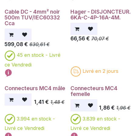
Cable DC - 4mm² noir
Hager - DISJONCTEUR.
500m TUV/IEC60332
6KA-C-4P-16A-4M.
Cca
66,56
€
70,07
€
599,08
€
630,61
€
45
en stock -
Livré
ce Vendredi
Livré en 2 jours
Connecteurs MC4 mâle
Connecteurs MC4
femelle
1,41
€
1,48
€
1,86
€
1,96
€
3.994
en stock -
3.839
en stock -
Livré ce Vendredi
Livré ce Vendredi