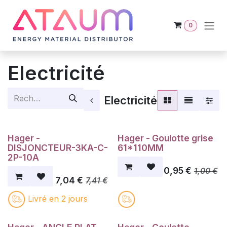
Se rendre au contenu
0
Electricité
Electricité
Hager -
Hager - Goulotte grise
DISJONCTEUR-3KA-C-
61*110MM
2P-10A
0,95
€
1,00
€
7,04
€
7,41
€
Livré en 2 jours