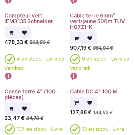
Compteur vert
Cable terre 6mm²
IEM3135 Schneider
vert/jaune 500m TUV
H07Z1-K
478,33
€
503,50
€
907,19
€
954,94
€
4
en stock -
Livré ce
9
en stock -
Livré ce
Vendredi
Vendredi
Cosse terre 4² (100
Cable DC 4² 100 M
pièces)
127,88
€
134,62
€
23,47
€
24,70
€
197
en stock -
Livré
13
en stock -
Livré