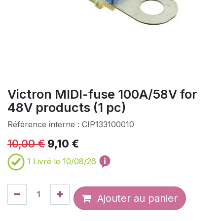
Victron MIDI-fuse 100A/58V for
48V products (1 pc)
Référence interne :
CIP133100010
10,00
€
9,10
€
1
Livré le 10/08/26
Ajouter au panier