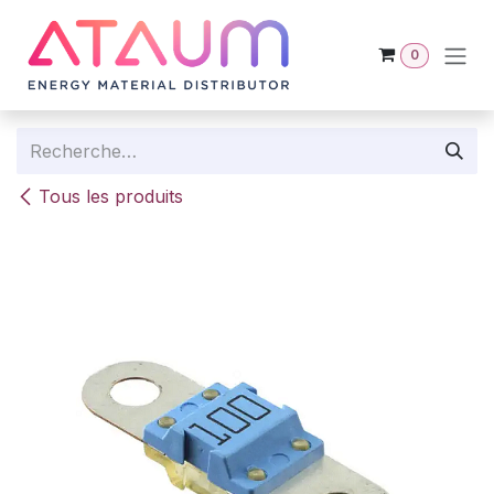
Se rendre au contenu
0
Tous les produits