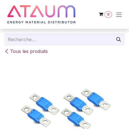
Se rendre au contenu
0
Tous les produits