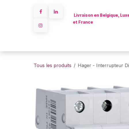
Se rendre au contenu
Livraison en Belgique, Lu
et France
Accueil
Tous les produits
Hager - Interrupteur D