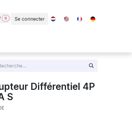
0
Se connecter
Contact
upteur Différentiel 4P
A S
0E