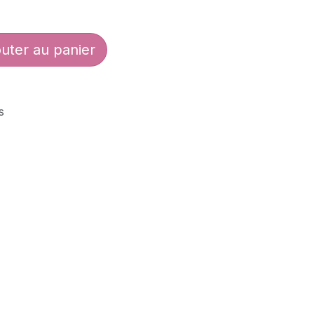
uter au panier
s