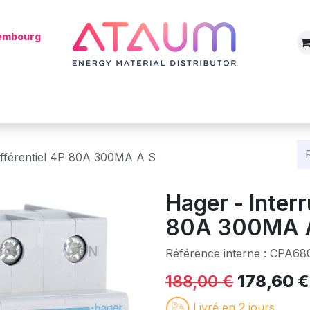
xembourg
Boutique
Catégories
Batterie
Mon installateur
Blog
ifférentiel 4P 80A 300MA A S
Hager - Interr
80A 300MA 
Référence interne :
CPA68
188,00
€
178,60
€
Livré en 2 jours