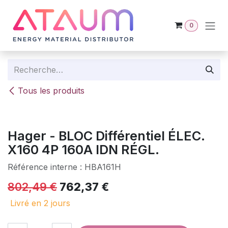
Se rendre au contenu
0
Tous les produits
Hager - BLOC Différentiel ÉLEC.
X160 4P 160A IDN RÉGL.
Référence interne :
HBA161H
802,49
€
762,37
€
Livré en 2 jours