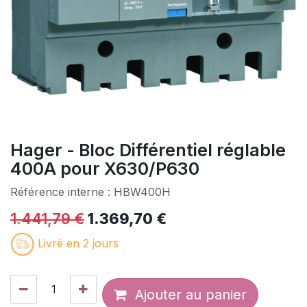
Hager - Bloc Différentiel réglable
400A pour X630/P630
Référence interne :
HBW400H
1.441,79
€
1.369,70
€
Livré en 2 jours
Ajouter au panier