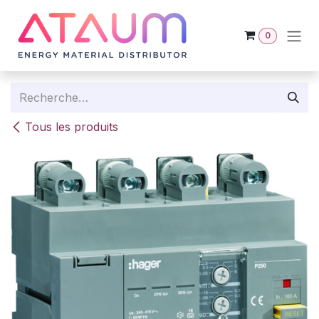
Se rendre au contenu
0
Tous les produits